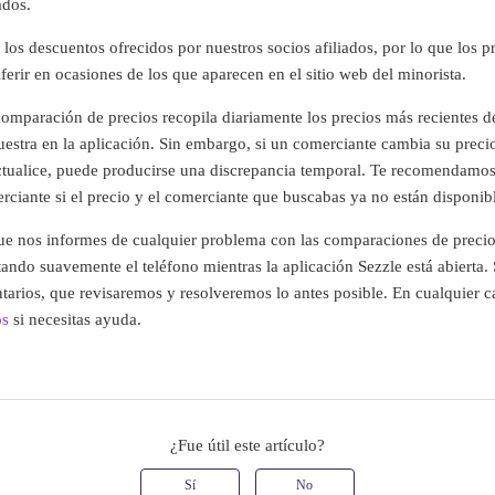
ados.
n los descuentos ofrecidos por nuestros socios afiliados, por lo que los p
ferir en ocasiones de los que aparecen en el sitio web del minorista.
omparación de precios recopila diariamente los precios más recientes de
estra en la aplicación. Sin embargo, si un comerciante cambia su preci
ctualice, puede producirse una discrepancia temporal. Te recomendamos
erciante si el precio y el comerciante que buscabas ya no están disponib
 nos informes de cualquier problema con las comparaciones de precios
tando suavemente el teléfono mientras la aplicación Sezzle está abierta. 
arios, que revisaremos y resolveremos lo antes posible. En cualquier 
os
si necesitas ayuda.
¿Fue útil este artículo?
Sí
No