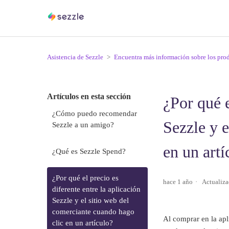
Asistencia de Sezzle
Encuentra más información sobre los pro
Artículos en esta sección
¿Por qué e
¿Cómo puedo recomendar
Sezzle y 
Sezzle a un amigo?
en un artí
¿Qué es Sezzle Spend?
¿Por qué el precio es
hace 1 año
Actualiza
diferente entre la aplicación
Sezzle y el sitio web del
comerciante cuando hago
Al comprar en la apl
clic en un artículo?