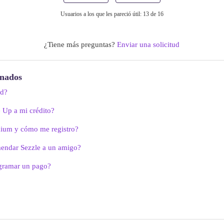
Usuarios a los que les pareció útil: 13 de 16
¿Tiene más preguntas?
Enviar una solicitud
onados
nd?
 Up a mi crédito?
mium y cómo me registro?
ndar Sezzle a un amigo?
gramar un pago?